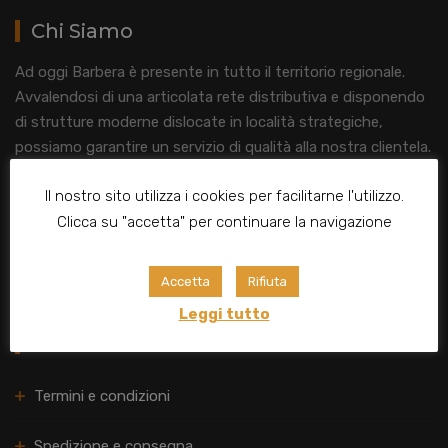
Chi Siamo
Ad oggi Barbera è presente in tutto il territorio regionale.
Avvalendosi di una articolata rete distributiva e disponendo
di strutture moderne dislocate in località strategiche,
possiamo garantire un servizio di qualità alla nostra clientela.
Acquista in tutta sicurezza da Barbera market e non te ne
Il nostro sito utilizza i cookies per facilitarne l'utilizzo.
pentirai.
Clicca su "accetta" per continuare la navigazione
Localizzaci
Accetta
Rifiuta
Leggi tutto
Link utili
Termini e condizioni
Spedizione e consegna