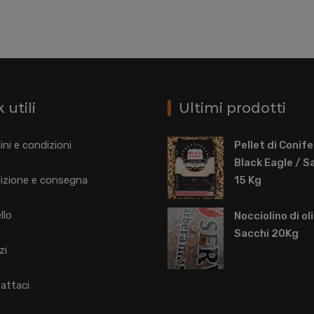
 utili
Ultimi prodotti
ni e condizioni
Pellet di Conif
Black Eagle / S
izione e consegna
15 Kg
llo
Nocciolino di ol
Sacchi 20Kg
zi
attaci