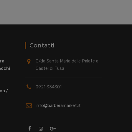
Contatti
era
C/da Santa Maria delle Palate a
acchi
Castel di Tusa
0921 334301
iva /
info@barberamarket.it