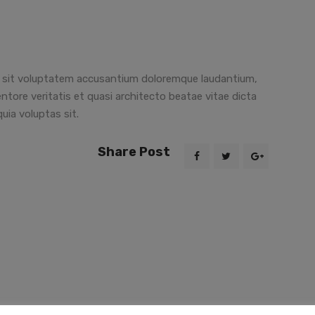
or sit voluptatem accusantium doloremque laudantium,
ntore veritatis et quasi architecto beatae vitae dicta
ia voluptas sit.
Share Post