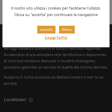
Il nostro sito utilizza i cookies per facilitarne l'utilizzo.
Clicca su "accetta" per continuare la navigazione
Accetta
Rifiuta
Chi Siamo
Leggi tutto
Ad oggi Barbera è presente in tutto il territorio regionale.
Avvalendosi di una articolata rete distributiva e disponendo
di strutture moderne dislocate in località strategiche,
possiamo garantire un servizio di qualità alla nostra clientela.
Acquista in tutta sicurezza da Barbera market e non te ne
pentirai.
Localizzaci